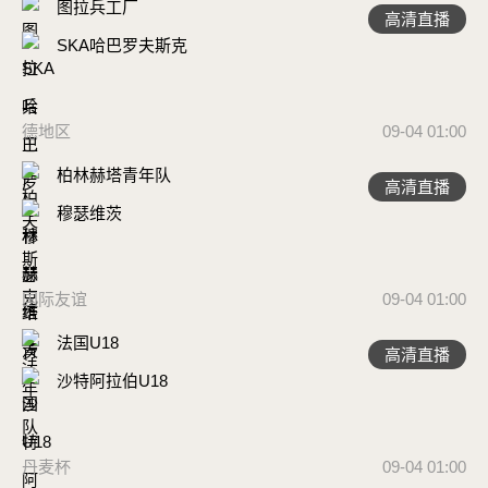
图拉兵工厂
高清直播
SKA哈巴罗夫斯克
德地区
09-04 01:00
柏林赫塔青年队
高清直播
穆瑟维茨
国际友谊
09-04 01:00
法国U18
高清直播
沙特阿拉伯U18
丹麦杯
09-04 01:00