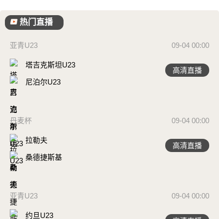
热门直播
亚青U23
09-04 00:00
塔吉克斯坦U23
高清直播
尼泊尔U23
丹麦杯
09-04 00:00
拉勒夫
高清直播
桑德捷斯基
亚青U23
09-04 00:00
约旦U23