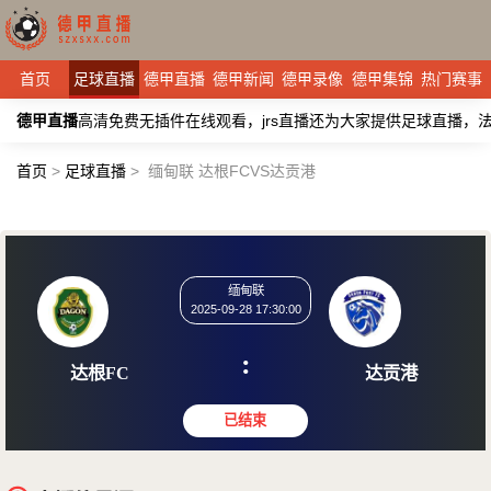
首页
足球直播
德甲直播
德甲新闻
德甲录像
德甲集锦
热门赛事
德甲直播
高清免费无插件在线观看，jrs直播还为大家提供足球直播
首页
>
足球直播
>
缅甸联 达根FCVS达贡港
缅甸联
2025-09-28 17:30:00
:
达根FC
达贡