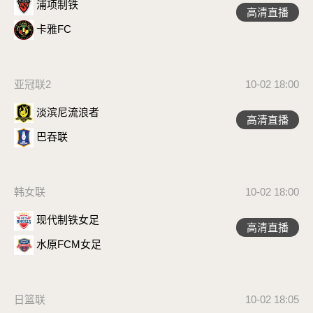
浦项制铁
高清直播
卡雅FC
亚冠联2
10-02 18:00
淡滨尼流浪者
高清直播
巴吞联
韩女联
10-02 18:00
现代制铁女足
高清直播
水原FCM女足
日篮联
10-02 18:05