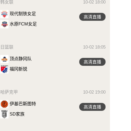
韩女联
10-02 18:00
现代制铁女足
高清直播
水原FCM女足
日篮联
10-02 18:05
顶点静冈队
高清直播
福冈新锐
哈萨克甲
10-02 19:00
伊基巴斯图特
高清直播
SD家族