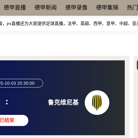
德甲直播
德甲新闻
德甲录像
德甲集锦
热门
看，jrs直播还为大家提供足球直播，法甲、英超、西甲、意甲、中超、
5-10-03 20:30:00
:
鲁克维尼基
已结束