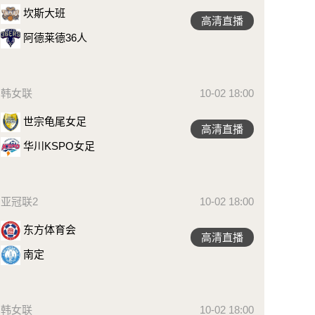
坎斯大班
高清直播
阿德莱德36人
韩女联
10-02 18:00
世宗龟尾女足
高清直播
华川KSPO女足
亚冠联2
10-02 18:00
东方体育会
高清直播
南定
韩女联
10-02 18:00