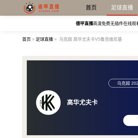
首页
足球直播
德甲直播
高清免费无插件在线观
首页
>
足球直播
>
乌克超 高华尤夫卡VS鲁克维尼基
乌克超
202
高华尤夫卡