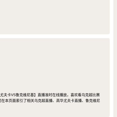
超 高华尤夫卡VS鲁克维尼基】直播准时在线播放，喜欢看乌克超比赛
为您在本页面索引了相关乌克超直播、高华尤夫卡直播、鲁克维尼