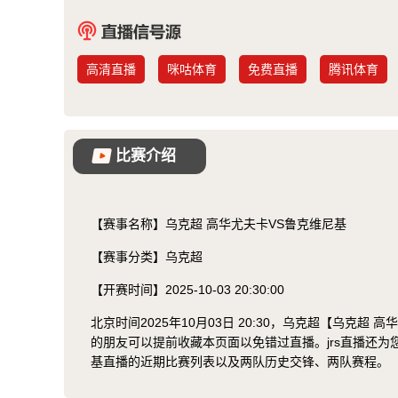
高清直播
咪咕体育
免费直播
腾讯体育
比赛介绍
【赛事名称】
乌克超 高华尤夫卡VS鲁克维尼基
【赛事分类】
乌克超
【开赛时间】
2025-10-03 20:30:00
北京时间2025年10月03日 20:30，乌克超【乌克
的朋友可以提前收藏本页面以免错过直播。jrs直播还
基直播的近期比赛列表以及两队历史交锋、两队赛程。