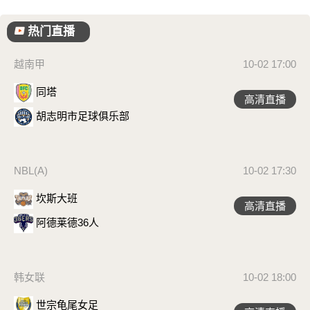
热门直播
越南甲
10-02 17:00
同塔
高清直播
胡志明市足球俱乐部
NBL(A)
10-02 17:30
坎斯大班
高清直播
阿德莱德36人
韩女联
10-02 18:00
世宗龟尾女足