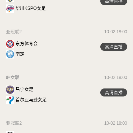
高清直播
华川KSPO女足
亚冠联2
10-02 18:00
东方体育会
高清直播
南定
韩女联
10-02 18:00
昌宁女足
高清直播
首尔亚马逊女足
亚冠联2
10-02 18:00