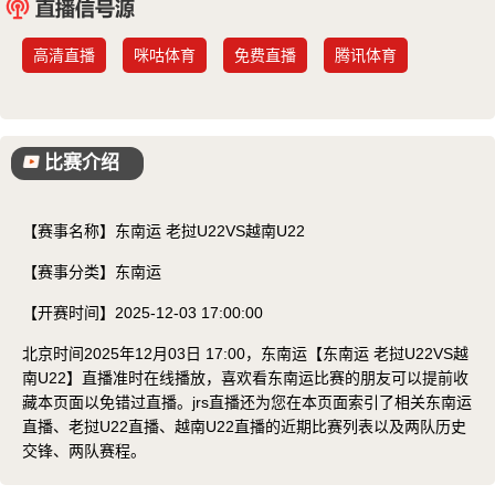
已结束
高清直播
咪咕体育
免费直播
腾讯体育
比赛介绍
【赛事名称】
东南运 老挝U22VS越南U22
【赛事分类】
东南运
【开赛时间】
2025-12-03 17:00:00
北京时间2025年12月03日 17:00，东南运【东南运 老挝U22VS越
南U22】直播准时在线播放，喜欢看东南运比赛的朋友可以提前收
藏本页面以免错过直播。jrs直播还为您在本页面索引了相关东南运
直播、老挝U22直播、越南U22直播的近期比赛列表以及两队历史
交锋、两队赛程。