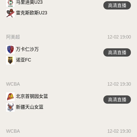
马里迪莫U23
高清直播
雷克斯欧斯U23
阿美超
12-02 19:00
万卡仁沙万
高清直播
诺亚FC
WCBA
12-02 19:30
北京首钢园女篮
高清直播
新疆天山女篮
WCBA
12-02 19:30