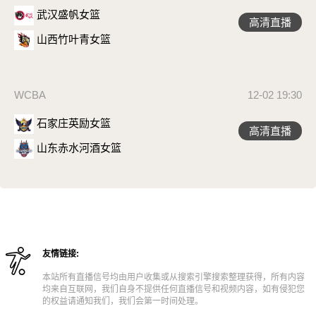
武汉盛帆女篮
高清直播
山西竹叶青女篮
WCBA
12-02 19:30
石家庄英励女篮
高清直播
山东赤水河酒女篮
友情链接:
本站所有直播信号均由用户收集或从搜索引擎搜索整理获得，所有内容
均来自互联网，我们自身不提供任何直播信号和视频内容，如有侵犯您
的权益请通知我们，我们会第一时间处理。