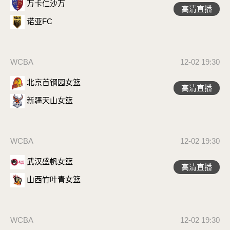
万卡仁沙万
高清直播
诺亚FC
WCBA
12-02 19:30
北京首钢园女篮
高清直播
新疆天山女篮
WCBA
12-02 19:30
武汉盛帆女篮
高清直播
山西竹叶青女篮
WCBA
12-02 19:30