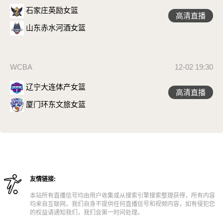
石家庄英励女篮
高清直播
山东赤水河酒女篮
WCBA
12-02 19:30
辽宁大连体产女篮
高清直播
厦门环东文旅女篮
友情链接:
本站所有直播信号均由用户收集或从搜索引擎搜索整理获得，所有内容
均来自互联网，我们自身不提供任何直播信号和视频内容，如有侵犯您
的权益请通知我们，我们会第一时间处理。