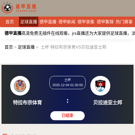
首页
足球直播
德甲直播
德甲新闻
德甲录像
德甲集锦
热门赛事
德甲直播
高清免费无插件在线观看，jrs直播还为大家提供足球直播
首页
>
足球直播
>
土杯 特拉布宗体育VS贝拉迪亚士邦
土杯
2025-12-04 01:30:00
:
特拉布宗体育
贝拉迪