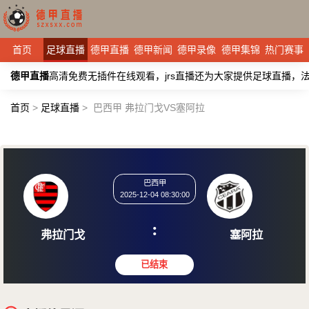
首页
足球直播
德甲直播
德甲新闻
德甲录像
德甲集锦
热门赛事
德甲直播
高清免费无插件在线观看，jrs直播还为大家提供足球直播
首页
>
足球直播
>
巴西甲 弗拉门戈VS塞阿拉
巴西甲
2025-12-04 08:30:00
:
弗拉门戈
塞阿