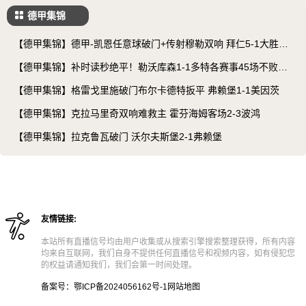
德甲集锦
【德甲集锦】德甲-凯恩任意球破门+传射穆勒双响 拜仁5-1大胜柏
林联
【德甲集锦】补时读秒绝平！勒沃库森1-1多特各赛事45场不败&
赛季不败
【德甲集锦】格雷戈里施破门布尔卡德特扳平 弗赖堡1-1美因茨
【德甲集锦】克拉马里奇双响难救主 霍芬海姆客场2-3波鸿
【德甲集锦】拉克鲁瓦破门 沃尔夫斯堡2-1弗赖堡
友情链接:
本站所有直播信号均由用户收集或从搜索引擎搜索整理获得，所有内容
均来自互联网，我们自身不提供任何直播信号和视频内容，如有侵犯您
的权益请通知我们，我们会第一时间处理。
备案号：鄂ICP备2024056162号-1
网站地图