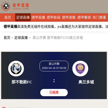
首页
足球直播
德甲直播
德甲新闻
德甲录像
德甲集锦
热门赛事
德甲直播
高清免费无插件在线观看，jrs直播还为大家提供足球直播
首页
>
足球直播
>
美公开赛 那不勒斯FCVS奥兰多城
美公开赛
2026-04-16 07:00:00
:
那不勒斯FC
奥兰