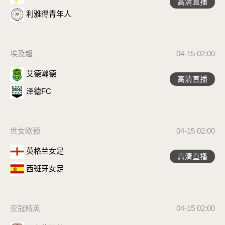
高清直播
利雅得青年人
埃及超
04-15 02:00
艾德瀚德
高清直播
泽德FC
世女欧预
04-15 02:00
英格兰女足
高清直播
西班牙女足
亚冠精英
04-15 02:00