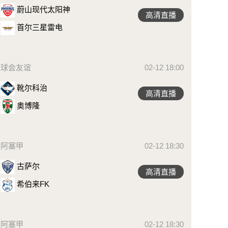
蔚山现代太阳神
高清直播
首尔三星雷电
球会友谊
02-12 18:00
靴尔科治
高清直播
奥博隆
阿塞甲
02-12 18:30
古萨尔
高清直播
希伯来FK
阿塞甲
02-12 18:30