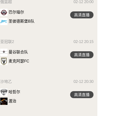
俄篮超
02-12 20:00
巴尔瑙尔
高清直播
圣彼德斯堡B队
亚冠联2
02-12 20:15
曼谷联合队
高清直播
麦克阿瑟FC
沙地乙
02-12 20:30
哈哲尔
高清直播
渥治