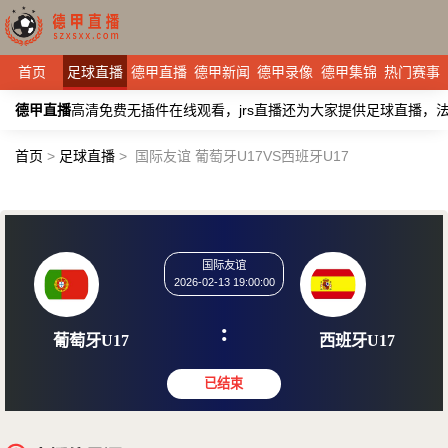
首页
足球直播
德甲直播
德甲新闻
德甲录像
德甲集锦
热门赛事
德甲直播
高清免费无插件在线观看，jrs直播还为大家提供足球直播
首页
>
足球直播
>
国际友谊 葡萄牙U17VS西班牙U17
国际友谊
2026-02-13 19:00:00
:
葡萄牙U17
西班牙