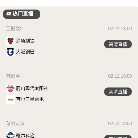
热门直播
亚冠联2
02-12 18:00
浦项制铁
高清直播
大阪钢巴
韩篮甲
02-12 18:00
蔚山现代太阳神
高清直播
首尔三星雷电
球会友谊
02-12 18:00
靴尔科治