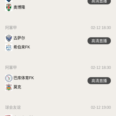
高清直播
奥博隆
阿塞甲
02-12 18:30
古萨尔
高清直播
希伯来FK
阿塞甲
02-12 18:30
巴库体育FK
高清直播
莫克
球会友谊
02-12 19:00