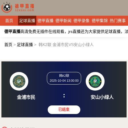
首页
足球直播
德甲直播
德甲新闻
德甲录像
德甲集锦
热门赛事
德甲直播
高清免费无插件在线观看，jrs直播还为大家提供足球直播
首页
>
足球直播
>
韩K2联 金浦市民VS安山小绿人
韩K2联
2025-10-04 13:00:00
:
金浦市民
安山小