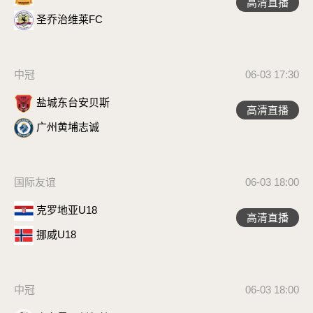
高清直播
圣乔治维莱FC
中冠
06-03 17:30
盐城东台安贝斯
高清直播
广州黄埔志诚
国际友谊
06-03 18:00
克罗地亚U18
高清直播
挪威U18
中冠
06-03 18:00