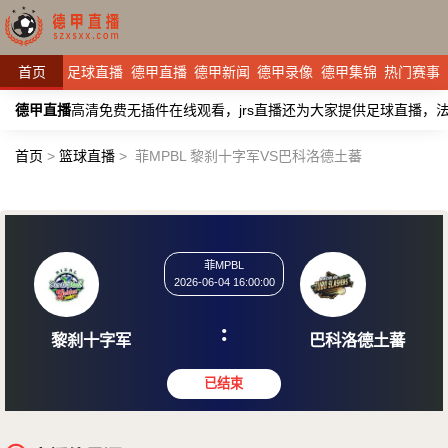
首页
足球直播
德甲直播
德甲新闻
德甲录像
德甲集锦
热门赛事
德甲直播
高清免费无插件在线观看，jrs直播还为大家提供足球直播
首页
>
篮球直播
>
菲MPBL 黎刹十字军VS巴科洛德土蕃
菲MPBL
2026-06-04 16:00:00
:
黎刹十字军
巴科洛