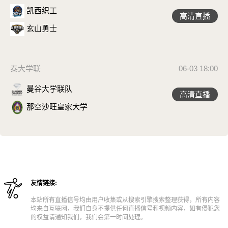
凯西织工
高清直播
玄山勇士
泰大学联
06-03 18:00
曼谷大学联队
高清直播
那空沙旺皇家大学
友情链接:
本站所有直播信号均由用户收集或从搜索引擎搜索整理获得，所有内容
均来自互联网，我们自身不提供任何直播信号和视频内容，如有侵犯您
的权益请通知我们，我们会第一时间处理。