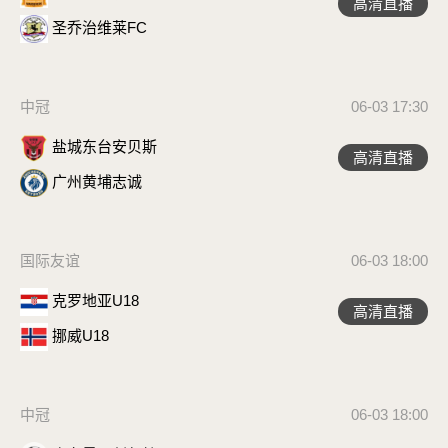
高清直播
圣乔治维莱FC
中冠
06-03 17:30
盐城东台安贝斯
高清直播
广州黄埔志诚
国际友谊
06-03 18:00
克罗地亚U18
高清直播
挪威U18
中冠
06-03 18:00