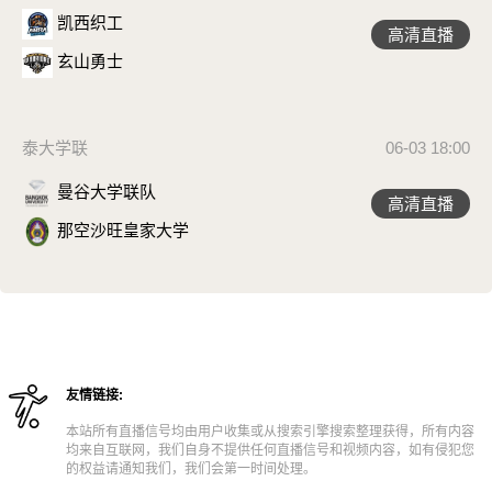
凯西织工
高清直播
玄山勇士
泰大学联
06-03 18:00
曼谷大学联队
高清直播
那空沙旺皇家大学
友情链接:
本站所有直播信号均由用户收集或从搜索引擎搜索整理获得，所有内容
均来自互联网，我们自身不提供任何直播信号和视频内容，如有侵犯您
的权益请通知我们，我们会第一时间处理。