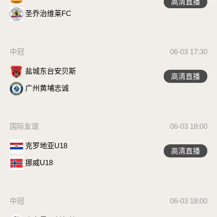
高清直播
圣乔治维莱FC
中冠
06-03 17:30
盐城东台安贝斯
高清直播
广州黄埔志诚
国际友谊
06-03 18:00
克罗地亚U18
高清直播
挪威U18
中冠
06-03 18:00