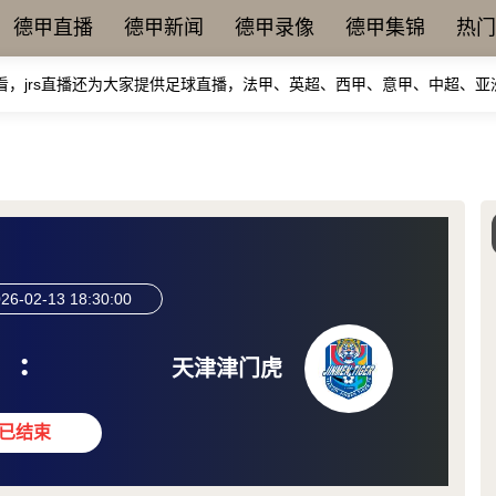
德甲直播
德甲新闻
德甲录像
德甲集锦
热门
看，jrs直播还为大家提供足球直播，法甲、英超、西甲、意甲、中超、
26-02-13 18:30:00
:
天津津门虎
已结束