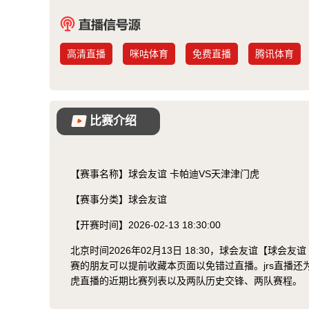
高清直播
咪咕体育
免费直播
腾讯体育
比赛介绍
【赛事名称】
球会友谊 卡帕迪VS天津津门虎
【赛事分类】
球会友谊
【开赛时间】
2026-02-13 18:30:00
北京时间2026年02月13日 18:30，球会友谊【球
赛的朋友可以提前收藏本页面以免错过直播。jrs直播
虎直播的近期比赛列表以及两队历史交锋、两队赛程。