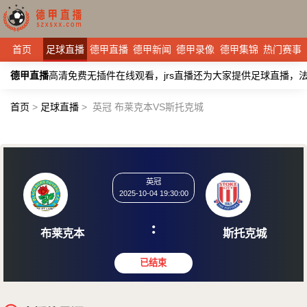
首页
足球直播
德甲直播
德甲新闻
德甲录像
德甲集锦
热门赛事
德甲直播
高清免费无插件在线观看，jrs直播还为大家提供足球直播
首页
>
足球直播
>
英冠 布莱克本VS斯托克城
英冠
2025-10-04 19:30:00
:
布莱克本
斯托